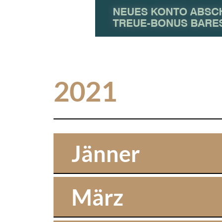
2021
Jänner
März