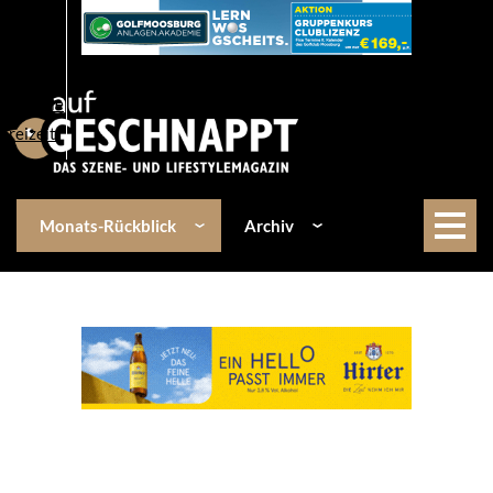
Über uns
Events
Kulinarik
Lifestyle
Freizeit
Monats-Rückblick
Archiv