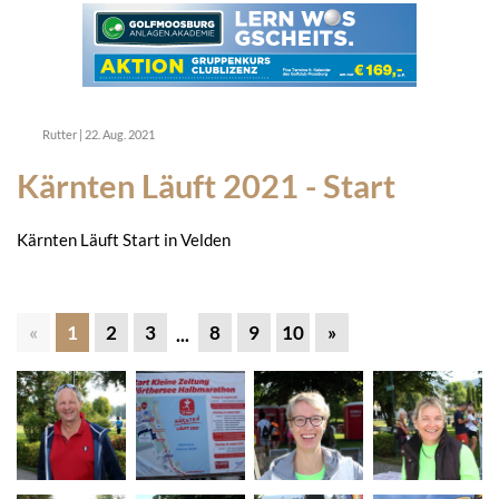
Rutter
|
22. Aug. 2021
Kärnten Läuft 2021 - Start
Kärnten Läuft Start in Velden
«
1
2
3
8
9
10
»
...