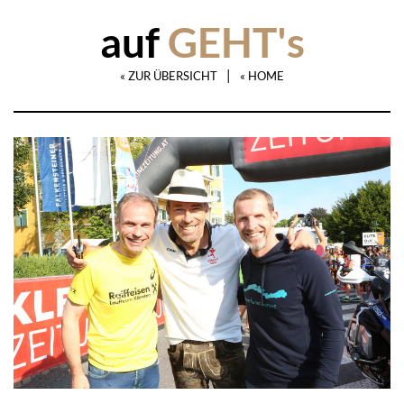
auf
GEHT's
|
« ZUR ÜBERSICHT
« HOME