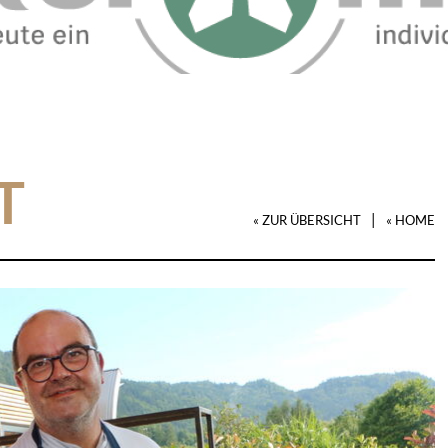
T
|
« ZUR ÜBERSICHT
« HOME