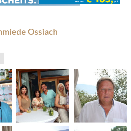
schmiede Ossiach
»