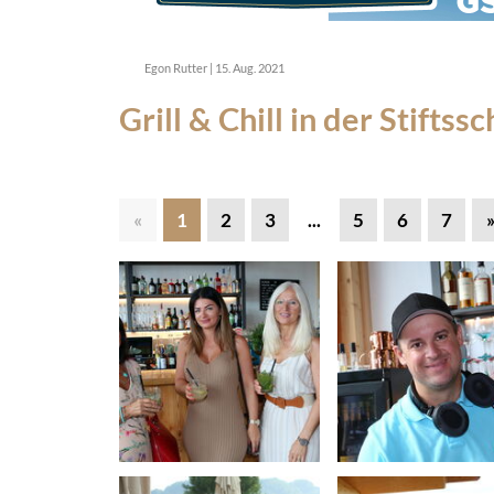
Egon Rutter
|
15. Aug. 2021
Grill & Chill in der Stifts
«
1
2
3
...
5
6
7