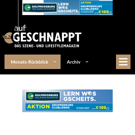
Über uns
Events
Kulinarik
Lifestyle
Freizeit
Monats-Rückblick
Archiv