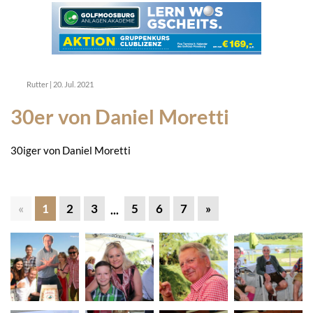
Rutter
|
20. Jul. 2021
30er von Daniel Moretti
30iger von Daniel Moretti
«
1
2
3
5
6
7
»
...