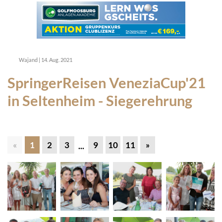
Wajand
|
14. Aug. 2021
SpringerReisen VeneziaCup'21
in Seltenheim - Siegerehrung
«
1
2
3
9
10
11
»
...