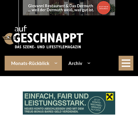
Über uns
Events
Kulinarik
Lifestyle
Freizeit
Monats-Rückblick
Archiv