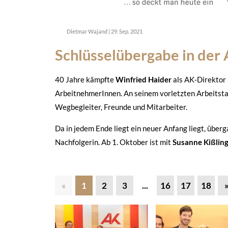
Dietmar Wajand
|
29. Sep. 2021
Schlüsselübergabe in der
40 Jahre kämpfte
Winfried Haider
als AK-Direktor 
ArbeitnehmerInnen. An seinem vorletzten Arbeitsta
Wegbegleiter, Freunde und Mitarbeiter.
Da in jedem Ende liegt ein neuer Anfang liegt, über
Nachfolgerin. Ab 1. Oktober ist mit
Susanne Kißlin
«
1
2
3
...
16
17
18