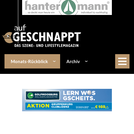
Über uns
Events
Kulinarik
Lifestyle
Freizeit
Monats-Rückblick
Archiv