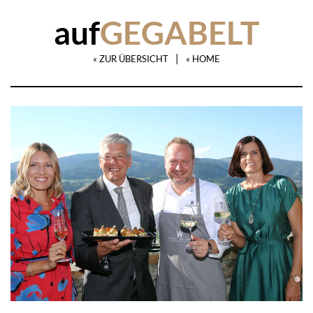
auf
GEGABELT
|
« ZUR ÜBERSICHT
« HOME