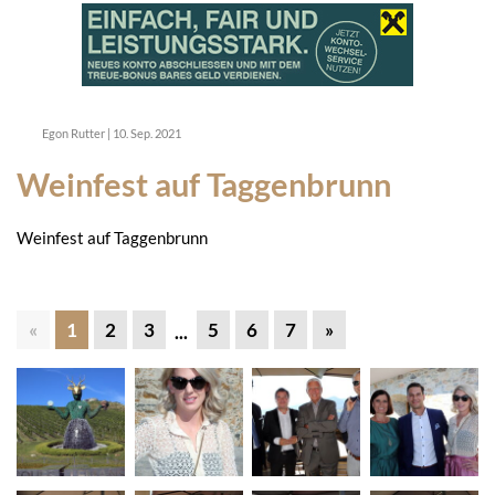
Egon Rutter
|
10. Sep. 2021
Weinfest auf Taggenbrunn
Weinfest auf Taggenbrunn
«
1
2
3
5
6
7
»
...