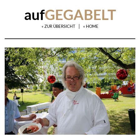
auf
GEGABELT
|
« ZUR ÜBERSICHT
« HOME