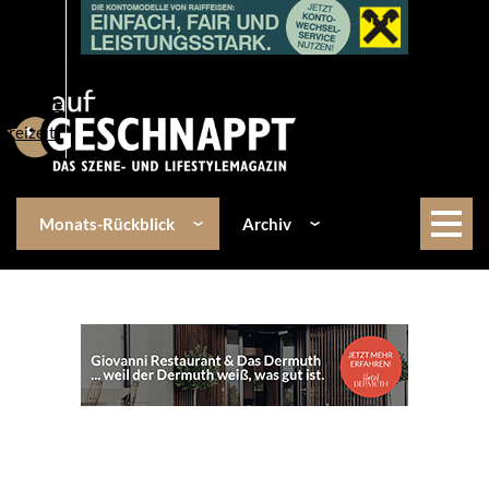
Über uns
Events
Kulinarik
Lifestyle
Freizeit
Monats-Rückblick
Archiv