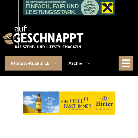
Über uns
Events
Kulinarik
Lifestyle
Freizeit
Monats-Rückblick
Archiv