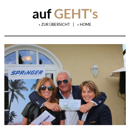
auf
GEHT's
|
« ZUR ÜBERSICHT
« HOME