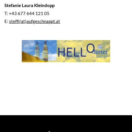
Stefanie Laura Kleindopp
T: +43 677 644 121 05
E:
steffi(at)aufgeschnappt.at