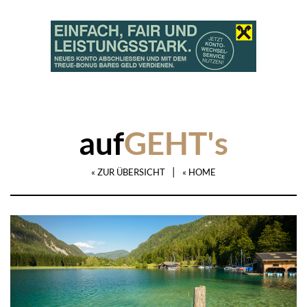
auf
GEHT's
|
« ZUR ÜBERSICHT
« HOME