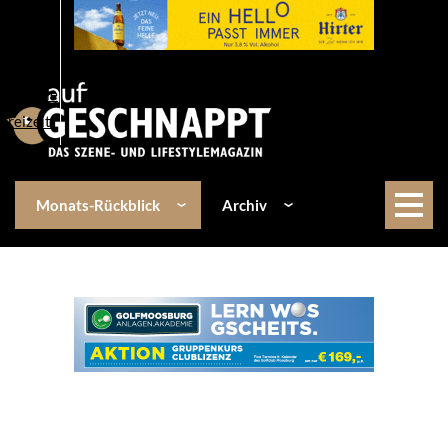
Über uns
Events
Kulinarik
Lifestyle
Freizeit
Monats-Rückblick
Archiv