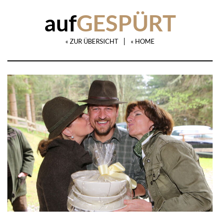
auf
GESPÜRT
|
« ZUR ÜBERSICHT
« HOME