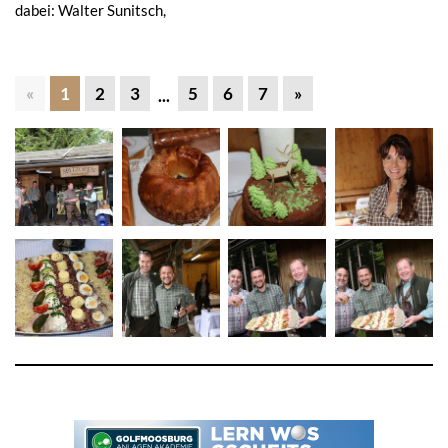
dabei: Walter Sunitsch,
«
1
2
3
5
6
7
»
...