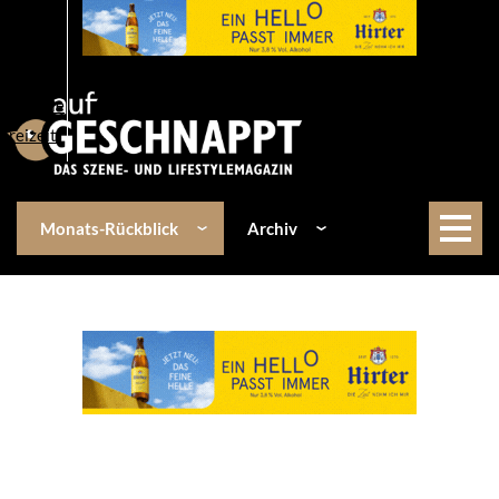
Über uns
Events
Kulinarik
Lifestyle
Freizeit
Monats-Rückblick
Archiv