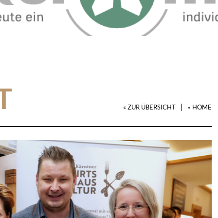
T
|
« ZUR ÜBERSICHT
« HOME