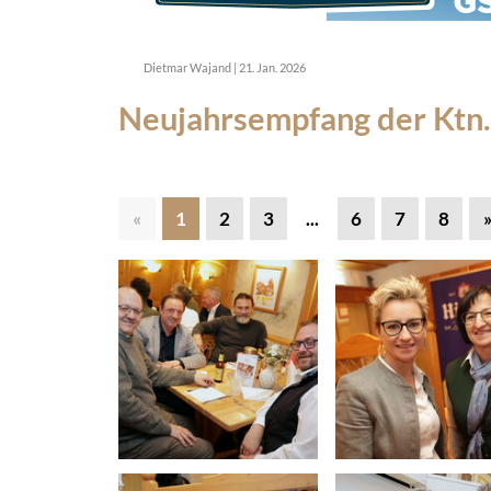
Dietmar Wajand
|
21. Jan. 2026
Neujahrsempfang der Ktn.
«
1
2
3
...
6
7
8