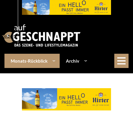
Über uns
Events
Kulinarik
Lifestyle
Freizeit
Monats-Rückblick
Archiv