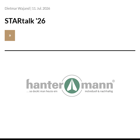
Dietmar Wajand
|
11. Jul. 2026
STARtalk '26
»