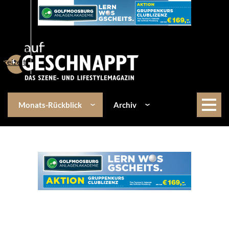
Über uns
Events
Kulinarik
Lifestyle
Freizeit
Monats-Rückblick
Archiv