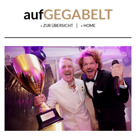
auf
GEGABELT
|
« ZUR ÜBERSICHT
« HOME