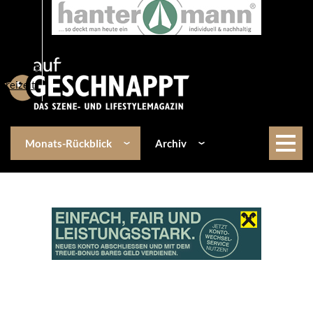
Über uns
Events
Kulinarik
Lifestyle
Freizeit
Monats-Rückblick
Archiv