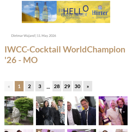
Dietmar Wajand
|
11. May. 2026
IWCC-Cocktail WorldChampion
'26 - MO
«
1
2
3
28
29
30
»
...