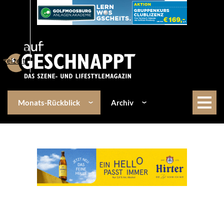
Über uns
Events
Kulinarik
Lifestyle
Freizeit
Monats-Rückblick
Archiv