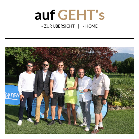
auf
GEHT's
|
« ZUR ÜBERSICHT
« HOME