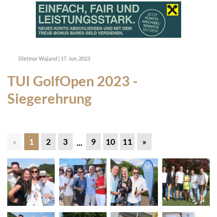
Dietmar Wajand
|
17. Jun. 2023
TUI GolfOpen 2023 -
Siegerehrung
«
1
2
3
9
10
11
»
...