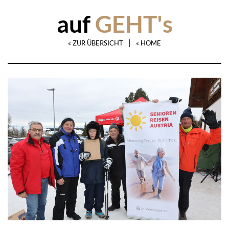
auf
GEHT's
|
« ZUR ÜBERSICHT
« HOME