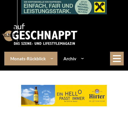
Über uns
Events
Kulinarik
Lifestyle
Freizeit
Monats-Rückblick
Archiv