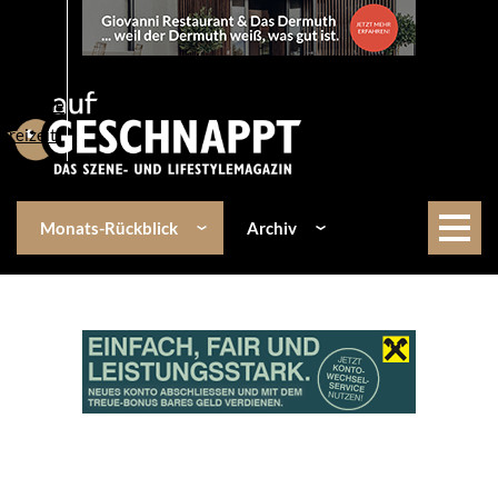
Über uns
Events
Kulinarik
Lifestyle
Freizeit
Monats-Rückblick
Archiv