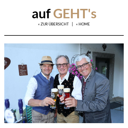
auf
GEHT's
|
« ZUR ÜBERSICHT
« HOME