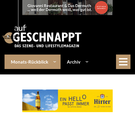
Über uns
Events
Kulinarik
Lifestyle
Freizeit
Monats-Rückblick
Archiv