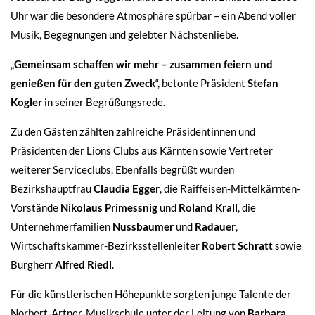
Uhr war die besondere Atmosphäre spürbar – ein Abend voller
Musik, Begegnungen und gelebter Nächstenliebe.
„
Gemeinsam schaffen wir mehr – zusammen feiern und
genießen für den guten Zweck
“, betonte Präsident
Stefan
Kogler
in seiner Begrüßungsrede.
Zu den Gästen zählten zahlreiche Präsidentinnen und
Präsidenten der Lions Clubs aus Kärnten sowie Vertreter
weiterer Serviceclubs. Ebenfalls begrüßt wurden
Bezirkshauptfrau
Claudia Egger
, die Raiffeisen-Mittelkärnten-
Vorstände
Nikolaus Primessnig
und
Roland Krall
, die
Unternehmerfamilien
Nussbaumer
und
Radauer
,
Wirtschaftskammer-Bezirksstellenleiter
Robert Schratt
sowie
Burgherr
Alfred Riedl
.
Für die künstlerischen Höhepunkte sorgten junge Talente der
Norbert-Artner-Musikschule unter der Leitung von
Barbara