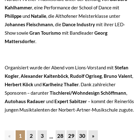
Kahlhammer
, eine Performance der School of Dance mit
Philippe
und
Natalie
, die Althofener Meisterklasse unter
Johannes Fleischmann
, die
Dance Industry
mit ihrer LED-
Show sowie
Gran Tourismo
mit Bandleader
Georg
Mattersdorfer
.
Organisiert wurde der Abend vom Lions-Vorstand mit
Stefan
Kogler
,
Alexander Kaltenböck
,
Rudolf Ogriseg
,
Bruno Valent
,
Herbert Köck
und
Karlheinz Thaller
. Dank zahlreicher
Sponsoren – darunter
Tischlerei/Wohndesign
Schöffmann
,
Autohaus Radauer
und
Expert Sabitzer
– kommt der Reinerlös
jungen Musiktalenten der Norbert-Artner-Musikschule zugute.
«
1
2
3
28
29
30
»
...