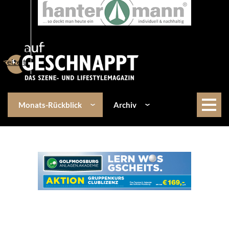
Über uns
Events
Kulinarik
Lifestyle
Freizeit
Monats-Rückblick
Archiv