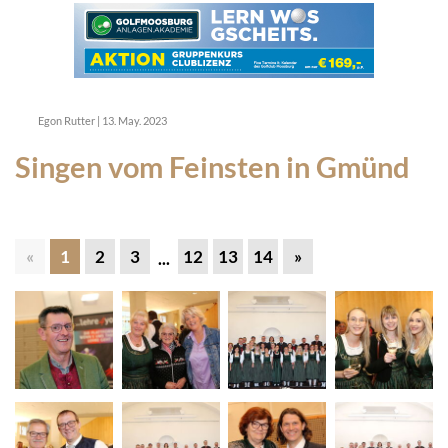
Egon Rutter
|
13. May. 2023
Singen vom Feinsten in Gmünd
«
1
2
3
12
13
14
»
...