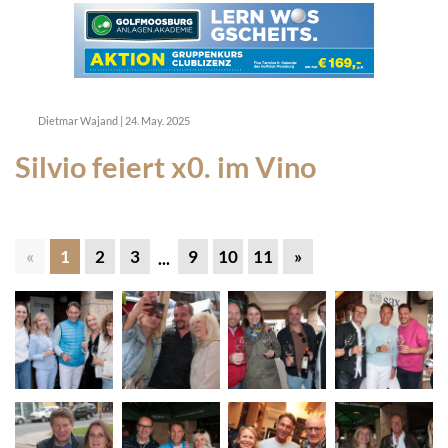
Dietmar Wajand
|
24. May. 2025
Silvio feiert x0. im Vino
«
1
2
3
9
10
11
»
...