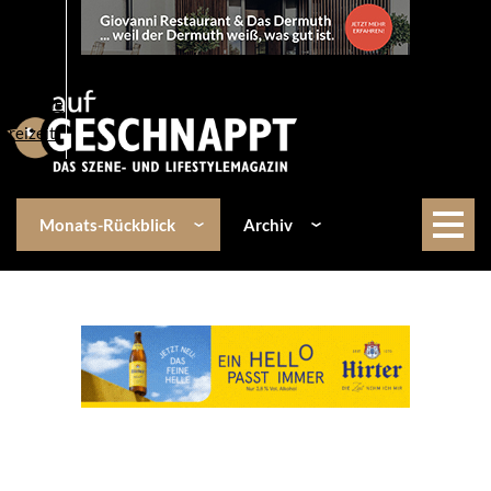
Über uns
Events
Kulinarik
Lifestyle
Freizeit
Monats-Rückblick
Archiv