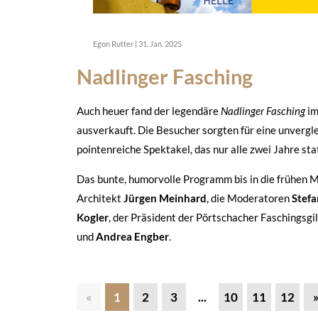
Egon Rutter
|
31. Jan. 2025
Nadlinger Fasching
Auch heuer fand der legendäre
Nadlinger Fasching
im
ausverkauft. Die Besucher sorgten für eine unvergle
pointenreiche Spektakel, das nur alle zwei Jahre st
Das bunte, humorvolle Programm bis in die frühe
Architekt
Jürgen Meinhard
, die Moderatoren
Stef
Kogler
, der Präsident der Pörtschacher Faschingsgi
und
Andrea Engber
.
«
1
2
3
...
10
11
12