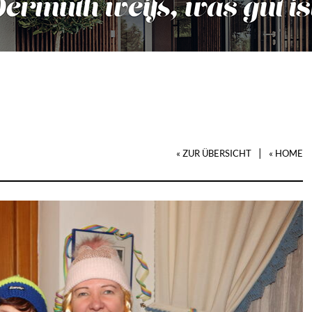
|
« ZUR ÜBERSICHT
« HOME