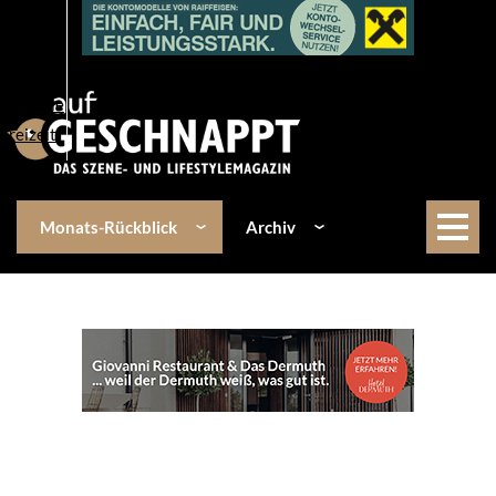
Über uns
Events
Kulinarik
Lifestyle
Freizeit
Monats-Rückblick
Archiv