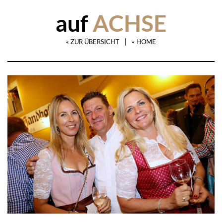
auf
ACHSE
|
« ZUR ÜBERSICHT
« HOME