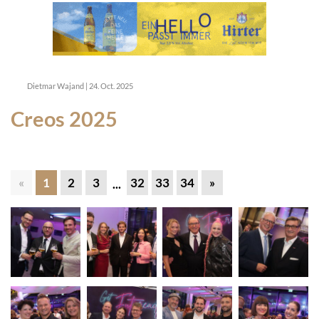
Dietmar Wajand
|
24. Oct. 2025
Creos 2025
«
1
2
3
32
33
34
»
...