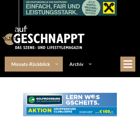
Über uns
Events
Kulinarik
Lifestyle
Freizeit
Monats-Rückblick
Archiv