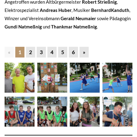
Angetroffen wurden Altbürgermeister
Robert Strießnig
,
Elektrospezialist
Andreas Huber
, Musiker
Bernhard
Kanduth
,
Winzer und Vereinsobmann
Gerald Neumaier
sowie Pädagogin
Gundi Natmeßnig
und
Thankmar Natmeßnig
.
«
1
2
3
4
5
6
»