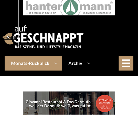
Über uns
Events
Kulinarik
Lifestyle
Freizeit
Monats-Rückblick
Archiv