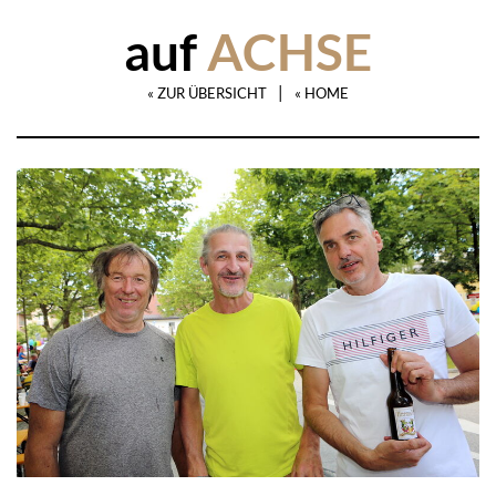
auf
ACHSE
|
« ZUR ÜBERSICHT
« HOME