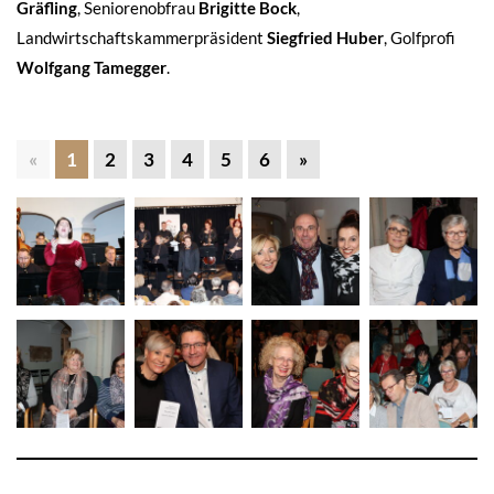
Gräfling
, Seniorenobfrau
Brigitte Bock
,
Landwirtschaftskammerpräsident
Siegfried Huber
, Golfprofi
Wolfgang Tamegger
.
«
1
2
3
4
5
6
»