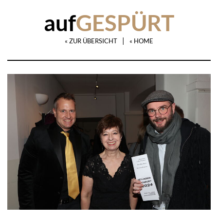
auf
GESPÜRT
|
« ZUR ÜBERSICHT
« HOME