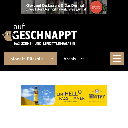
Über uns
Events
Kulinarik
Lifestyle
Freizeit
Monats-Rückblick
Archiv