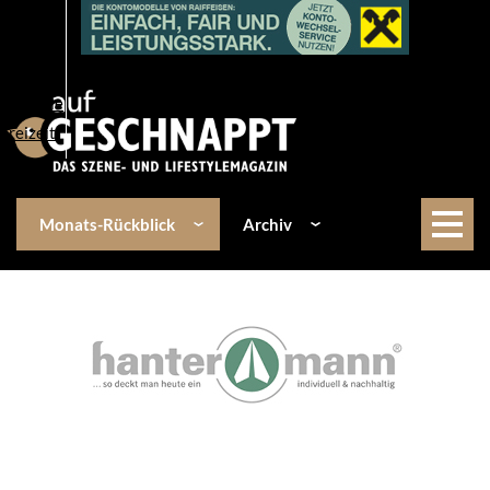
Über uns
Events
Kulinarik
Lifestyle
Freizeit
Monats-Rückblick
Archiv