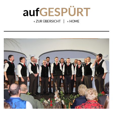
auf
GESPÜRT
|
« ZUR ÜBERSICHT
« HOME