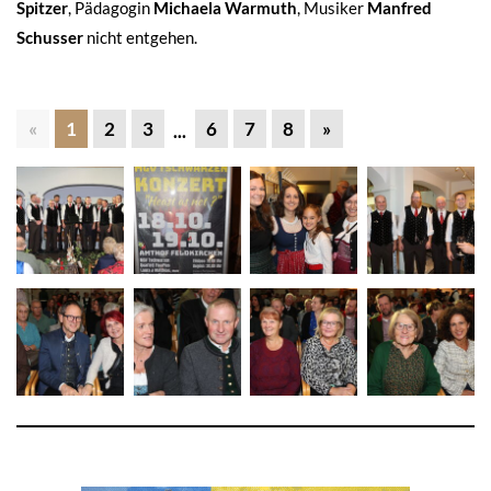
Spitzer
, Pädagogin
Michaela Warmuth
, Musiker
Manfred
Schusser
nicht entgehen.
«
1
2
3
6
7
8
»
...