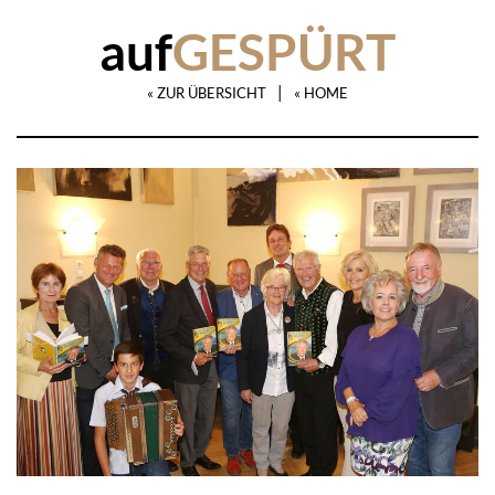
auf
GESPÜRT
|
« ZUR ÜBERSICHT
« HOME