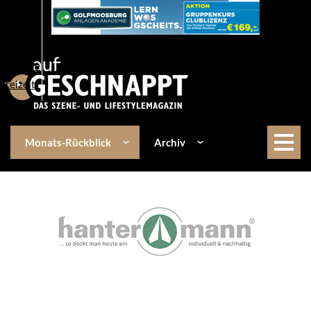
Über uns
Events
Kulinarik
Lifestyle
Freizeit
Monats-Rückblick
Archiv