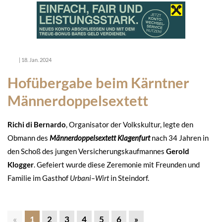
|
18. Jan. 2024
Hofübergabe beim Kärntner
Männerdoppelsextett
Richi di Bernardo
, Organisator der Volkskultur, legte den
Obmann des
Männerdoppelsextett Klagenfurt
nach 34 Jahren in
den Schoß des jungen Versicherungskaufmannes
Gerold
Klogger
. Gefeiert wurde diese Zeremonie mit Freunden und
Familie im Gasthof
Urbani–Wirt
in Steindorf.
«
1
2
3
4
5
6
»