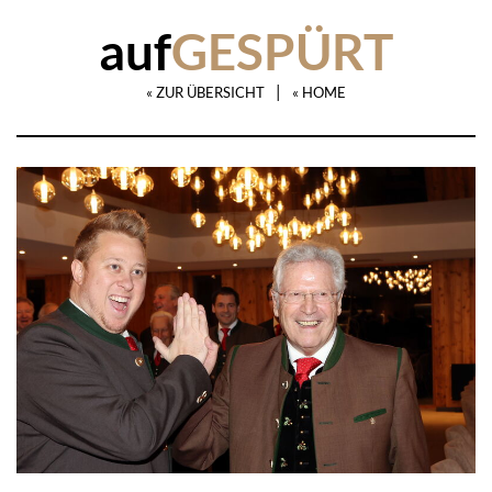
auf
GESPÜRT
|
« ZUR ÜBERSICHT
« HOME