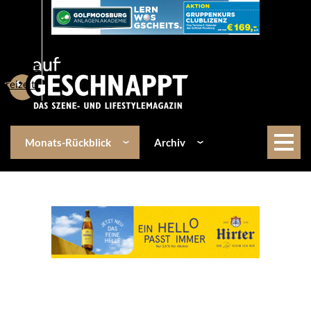
Über uns
Events
Kulinarik
Lifestyle
Freizeit
Monats-Rückblick
Archiv