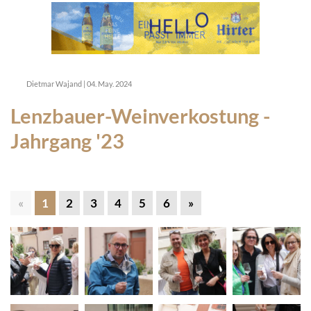
Dietmar Wajand
|
04. May. 2024
Lenzbauer-Weinverkostung -
Jahrgang '23
«
1
2
3
4
5
6
»