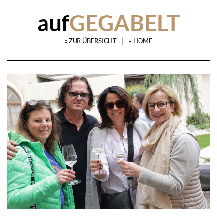
auf
GEGABELT
|
« ZUR ÜBERSICHT
« HOME