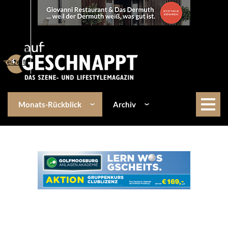
Über uns
Events
Kulinarik
Lifestyle
Freizeit
Monats-Rückblick
Archiv