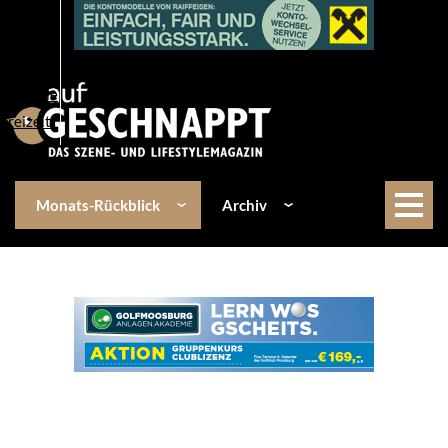
Über uns
Events
Kulinarik
Lifestyle
Freizeit
Monats-Rückblick
Archiv