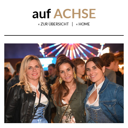
auf
ACHSE
|
« ZUR ÜBERSICHT
« HOME