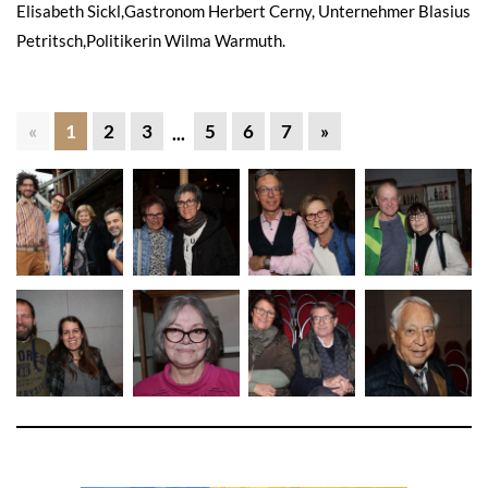
Elisabeth Sickl,Gastronom Herbert Cerny, Unternehmer Blasius
Petritsch,Politikerin Wilma Warmuth.
«
1
2
3
5
6
7
»
...