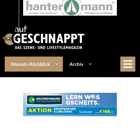
Über uns
Events
Kulinarik
Lifestyle
Freizeit
Monats-Rückblick
Archiv