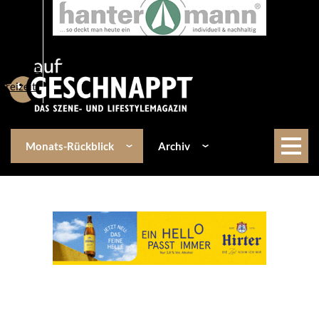
Über uns
Events
Kulinarik
Lifestyle
Freizeit
Monats-Rückblick
Archiv