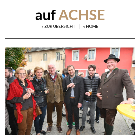
auf
ACHSE
|
« ZUR ÜBERSICHT
« HOME