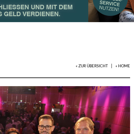
|
« ZUR ÜBERSICHT
« HOME