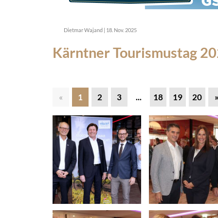
Dietmar Wajand
|
18. Nov. 2025
Kärntner Tourismustag 20
«
1
2
3
...
18
19
20