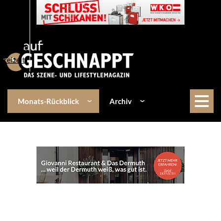
Über uns
Events
Kulinarik
Lifestyle
Freizeit
Monats-Rückblick
Archiv