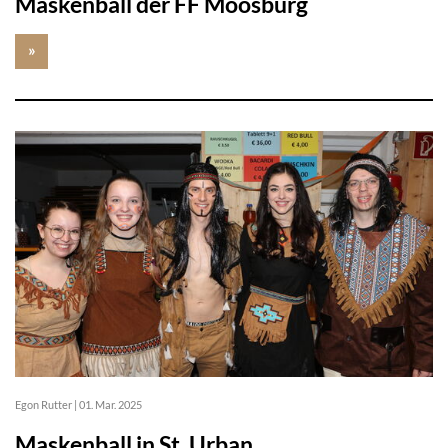
Maskenball der FF Moosburg
»
Egon Rutter
|
01. Mar. 2025
Maskenball in St. Urban