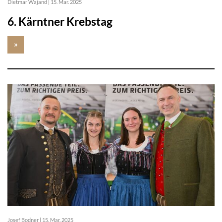
Dietmar Wajand
|
15. Mar. 2025
6. Kärntner Krebstag
»
Josef Bodner
|
15. Mar. 2025