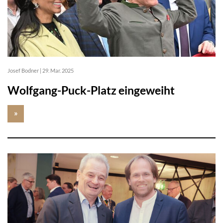
Josef Bodner
|
29. Mar. 2025
Wolfgang-Puck-Platz eingeweiht
»