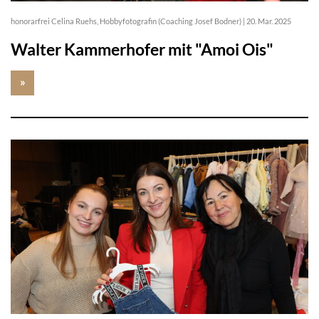
honorarfrei Celina Ruehs, Hobbyfotografin (Coaching Josef Bodner)
|
20. Mar. 2025
Walter Kammerhofer mit "Amoi Ois"
»