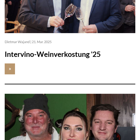
Dietmar Wajand
|
21. Mar. 2025
Intervino-Weinverkostung '25
»