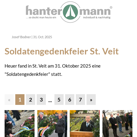
Josef Bodner
|
31. Oct. 2025
Soldatengedenkfeier St. Veit
Heuer fand in St. Veit am 31. Oktober 2025 eine
"Soldatengedenkfeier" statt.
«
1
2
3
5
6
7
»
...