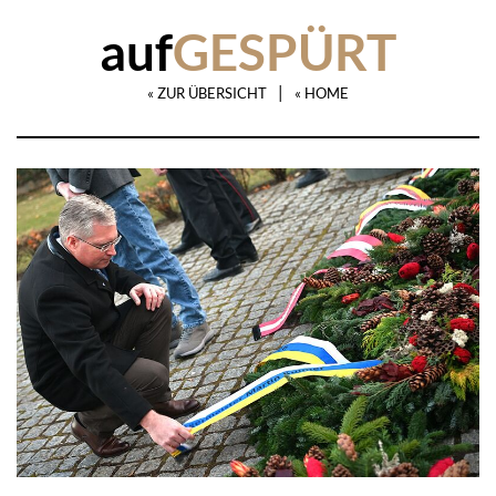
auf
GESPÜRT
|
« ZUR ÜBERSICHT
« HOME