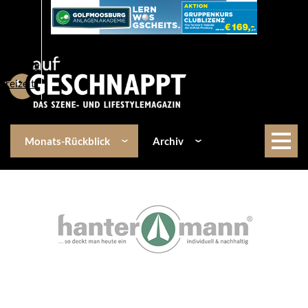
Über uns
Events
Kulinarik
Lifestyle
Freizeit
Monats-Rückblick
Archiv