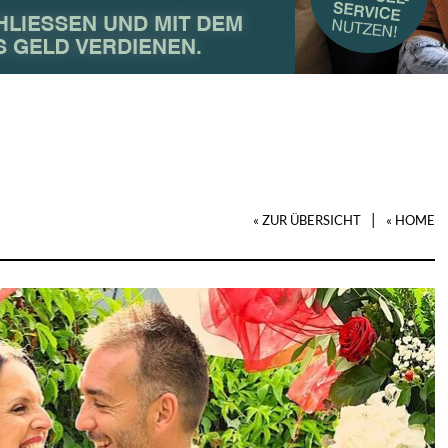
|
« ZUR ÜBERSICHT
« HOME