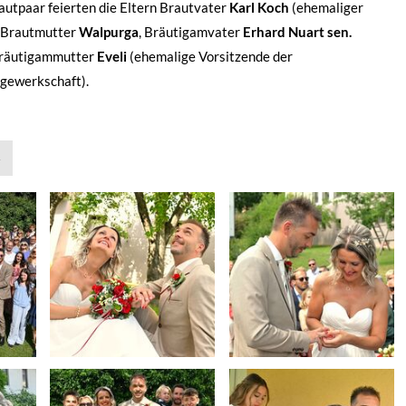
tpaar feierten die Eltern Brautvater
Karl Koch
(ehemaliger
it Brautmutter
Walpurga
, Bräutigamvater
Erhard Nuart sen.
 Bräutigammutter
Eveli
(ehemalige Vorsitzende der
rgewerkschaft).
»