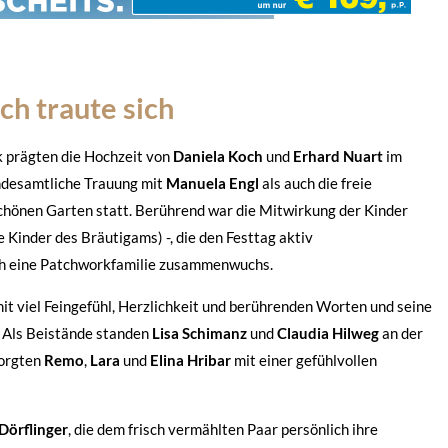
h traute sich
 prägten die Hochzeit von
Daniela Koch
und
Erhard Nuart
im
andesamtliche Trauung mit
Manuela Engl
als auch die freie
hönen Garten statt. Berührend war die Mitwirkung der Kinder
e Kinder des Bräutigams) -, die den Festtag aktiv
uch eine Patchworkfamilie zusammenwuchs.
it viel Feingefühl, Herzlichkeit und berührenden Worten und seine
. Als Beistände standen
Lisa Schimanz
und
Claudia Hilweg
an der
sorgten
Remo
,
Lara
und
Elina Hribar
mit einer gefühlvollen
Dörflinger
, die dem frisch vermählten Paar persönlich ihre