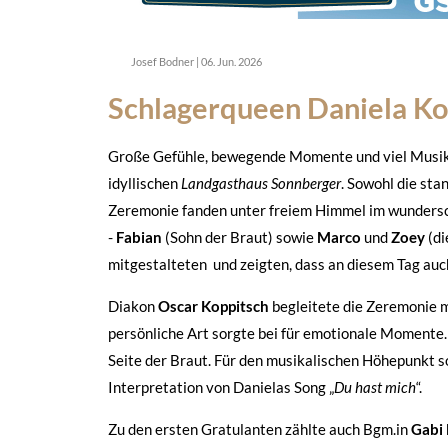
Josef Bodner
|
06. Jun. 2026
Schlagerqueen Daniela Koc
Große Gefühle, bewegende Momente und viel Musik
idyllischen
Landgasthaus Sonnberger
. Sowohl die st
Zeremonie fanden unter freiem Himmel im wundersc
-
Fabian
(Sohn der Braut) sowie
Marco
und
Zoey
(di
mitgestalteten und zeigten, dass an diesem Tag a
Diakon
Oscar Koppitsch
begleitete die Zeremonie m
persönliche Art sorgte bei für emotionale Momente
Seite der Braut. Für den musikalischen Höhepunkt 
Interpretation von Danielas Song „
Du hast mich
“.
Zu den ersten Gratulanten zählte auch Bgm.in
Gabi 