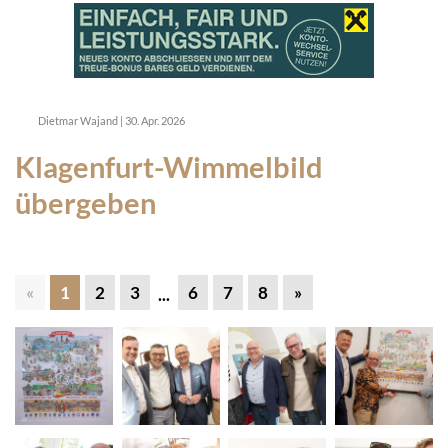
Dietmar Wajand
|
30. Apr. 2026
Klagenfurt-Wimmelbild
übergeben
«
1
2
3
6
7
8
»
...