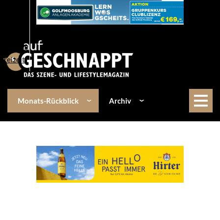
Über uns
Events
Kulinarik
Lifestyle
Freizeit
Monats-Rückblick
Archiv