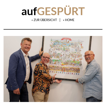
auf
GESPÜRT
|
« ZUR ÜBERSICHT
« HOME