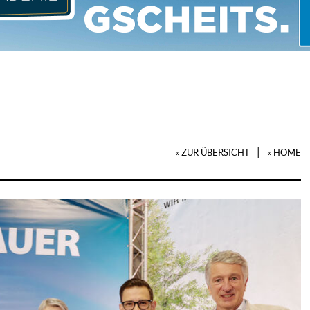
|
« ZUR ÜBERSICHT
« HOME