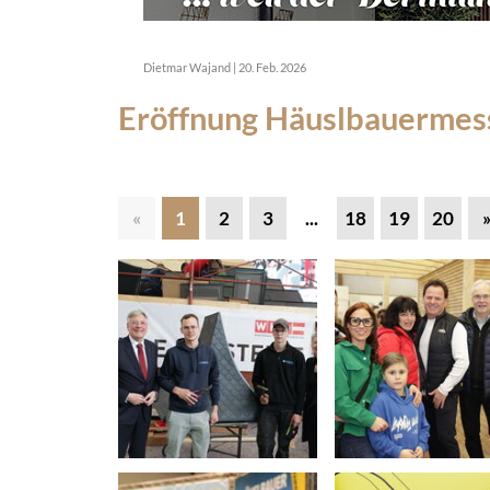
Dietmar Wajand
|
20. Feb. 2026
Eröffnung Häuslbauermes
«
1
2
3
...
18
19
20