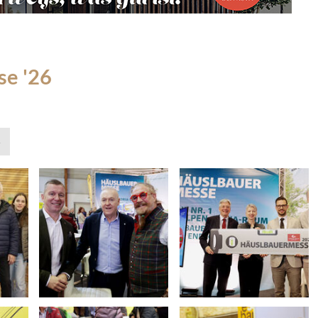
se '26
»