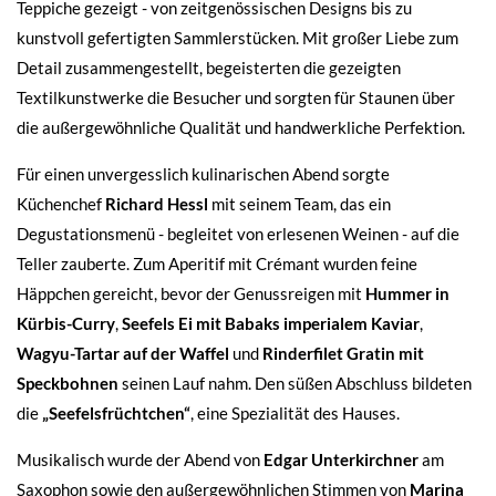
Teppiche gezeigt - von zeitgenössischen Designs bis zu
kunstvoll gefertigten Sammlerstücken. Mit großer Liebe zum
Detail zusammengestellt, begeisterten die gezeigten
Textilkunstwerke die Besucher und sorgten für Staunen über
die außergewöhnliche Qualität und handwerkliche Perfektion.
Für einen unvergesslich kulinarischen Abend sorgte
Küchenchef
Richard Hessl
mit seinem Team, das ein
Degustationsmenü - begleitet von erlesenen Weinen - auf die
Teller zauberte. Zum Aperitif mit Crémant wurden feine
Häppchen gereicht, bevor der Genussreigen mit
Hummer in
Kürbis-Curry
,
Seefels Ei mit Babaks imperialem Kaviar
,
Wagyu-Tartar auf der Waffel
und
Rinderfilet Gratin mit
Speckbohnen
seinen Lauf nahm. Den süßen Abschluss bildeten
die
„Seefelsfrüchtchen“
, eine Spezialität des Hauses.
Musikalisch wurde der Abend von
Edgar Unterkirchner
am
Saxophon sowie den außergewöhnlichen Stimmen von
Marina