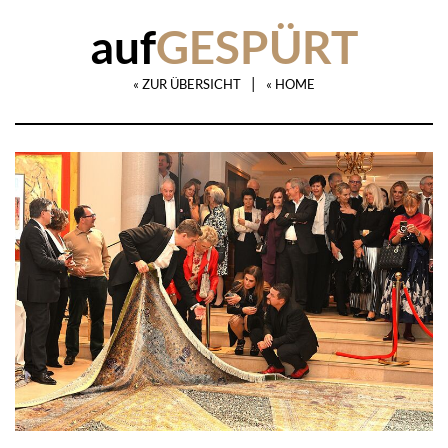
auf
GESPÜRT
|
« ZUR ÜBERSICHT
« HOME