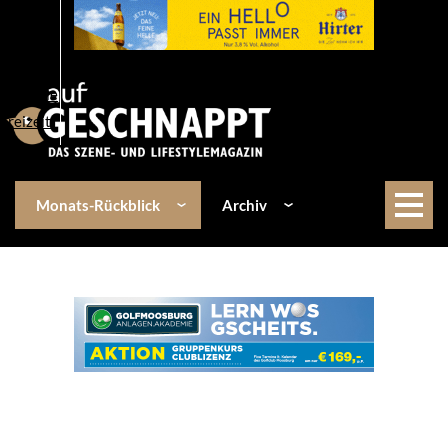
Über uns
Events
Kulinarik
Lifestyle
Freizeit
Monats-Rückblick
Archiv