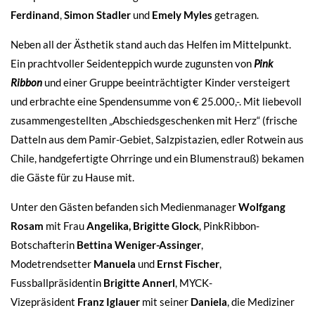
Ferdinand
,
Simon Stadler
und
Emely Myles
getragen.
Neben all der Ästhetik stand auch das Helfen im Mittelpunkt.
Ein prachtvoller Seidenteppich wurde zugunsten von
Pink
Ribbon
und einer Gruppe beeinträchtigter Kinder versteigert
und erbrachte eine Spendensumme von € 25.000,-. Mit liebevoll
zusammengestellten „Abschiedsgeschenken mit Herz“ (frische
Datteln aus dem Pamir-Gebiet, Salzpistazien, edler Rotwein aus
Chile, handgefertigte Ohrringe und ein Blumenstrauß) bekamen
die Gäste für zu Hause mit.
Unter den Gästen befanden sich Medienmanager
Wolfgang
Rosam
mit Frau
Angelika
, Brigitte Glock
, PinkRibbon-
Botschafterin
Bettina Weniger-Assinger
,
Modetrendsetter
Manuela
und
Ernst Fischer
,
Fussballpräsidentin
Brigitte Annerl
, MYCK-
Vizepräsident
Franz Iglauer
mit seiner
Daniela
, die Mediziner