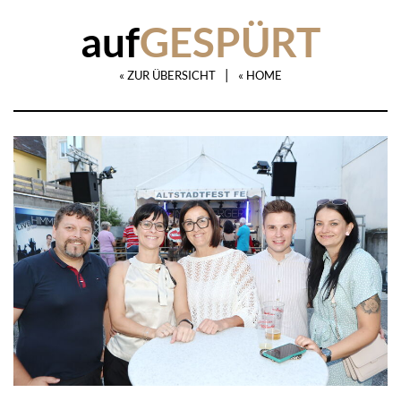
auf
GESPÜRT
|
« ZUR ÜBERSICHT
« HOME