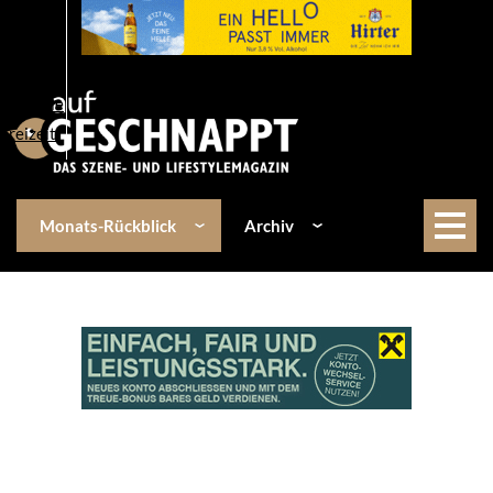
Über uns
Events
Kulinarik
Lifestyle
Freizeit
Monats-Rückblick
Archiv