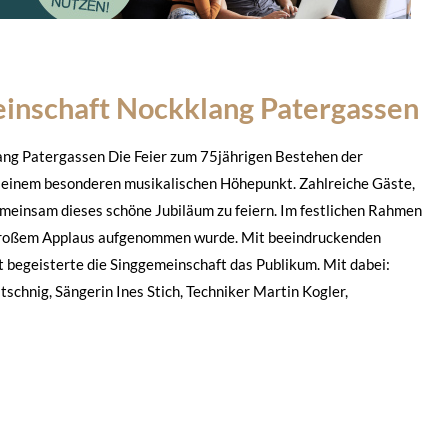
einschaft Nockklang Patergassen
ang Patergassen Die Feier zum 75jährigen Bestehen der
einem besonderen musikalischen Höhepunkt. Zahlreiche Gäste,
insam dieses schöne Jubiläum zu feiern. Im festlichen Rahmen
t großem Applaus aufgenommen wurde. Mit beeindruckenden
 begeisterte die Singgemeinschaft das Publikum. Mit dabei:
schnig, Sängerin Ines Stich, Techniker Martin Kogler,