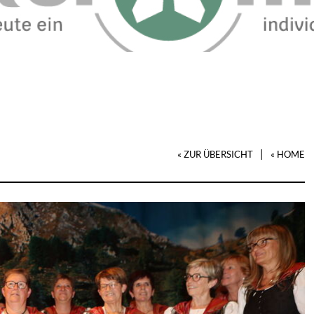
|
« ZUR ÜBERSICHT
« HOME