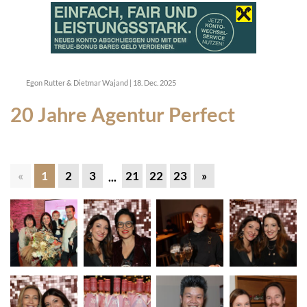
Egon Rutter & Dietmar Wajand
|
18. Dec. 2025
20 Jahre Agentur Perfect
«
1
2
3
21
22
23
»
...