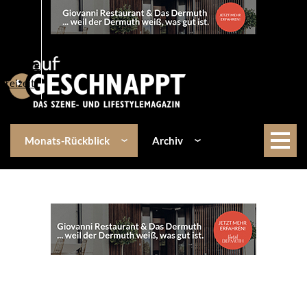
Über uns
Events
Kulinarik
Lifestyle
Freizeit
Monats-Rückblick
Archiv