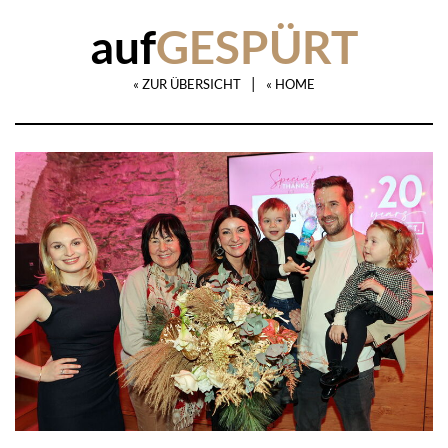
auf
GESPÜRT
|
« ZUR ÜBERSICHT
« HOME