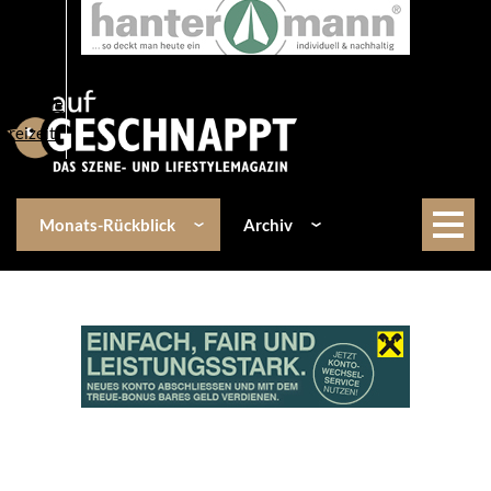
Über uns
Events
Kulinarik
Lifestyle
Freizeit
Monats-Rückblick
Archiv