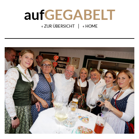
auf
GEGABELT
|
« ZUR ÜBERSICHT
« HOME