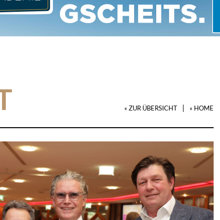
T
|
« ZUR ÜBERSICHT
« HOME