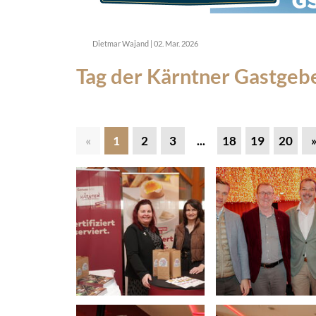
Dietmar Wajand
|
02. Mar. 2026
Tag der Kärntner Gastgeb
«
1
2
3
...
18
19
20