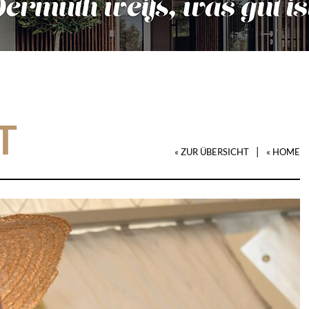
T
|
« ZUR ÜBERSICHT
« HOME