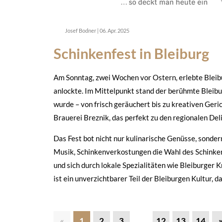
Josef Bodner
|
06. Apr. 2025
Schinkenfest in Bleiburg
Am Sonntag, zwei Wochen vor Ostern, erlebte Bleibu
anlockte. Im Mittelpunkt stand der berühmte Bleibu
wurde – von frisch geräuchert bis zu kreativen Ge
Brauerei Breznik, das perfekt zu den regionalen Del
Das Fest bot nicht nur kulinarische Genüsse, sonde
Musik, Schinkenverkostungen die Wahl des Schinkenk
und sich durch lokale Spezialitäten wie Bleiburger
ist ein unverzichtbarer Teil der Bleiburgen Kultur, d
«
1
2
3
...
12
13
14