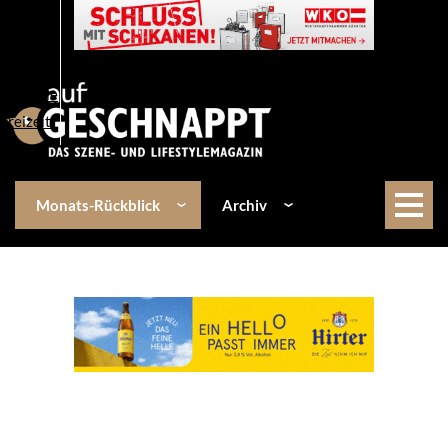
Über uns
Events
Kulinarik
Lifestyle
Freizeit
Monats-Rückblick
Archiv