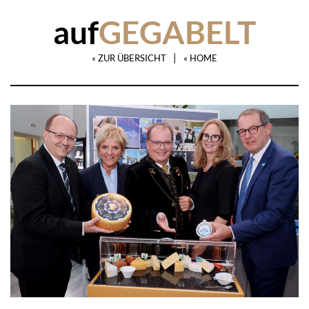
auf
GEGABELT
|
« ZUR ÜBERSICHT
« HOME