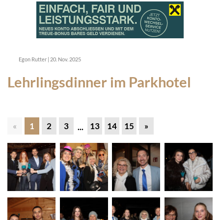
Egon Rutter
|
20. Nov. 2025
Lehrlingsdinner im Parkhotel
«
1
2
3
13
14
15
»
...