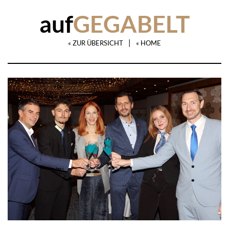
auf
GEGABELT
|
« ZUR ÜBERSICHT
« HOME