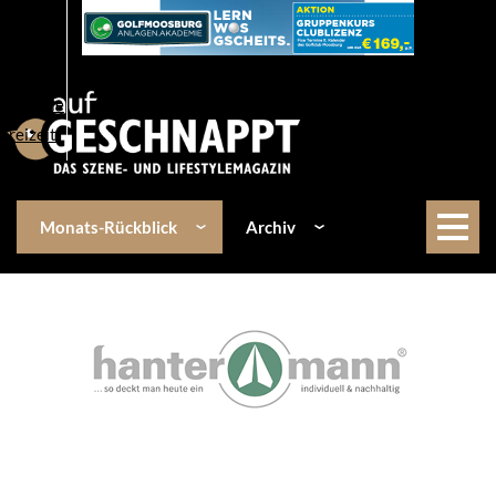
Über uns
Events
Kulinarik
Lifestyle
Freizeit
Monats-Rückblick
Archiv