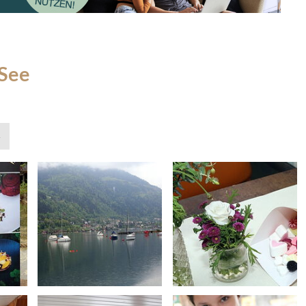
 See
»