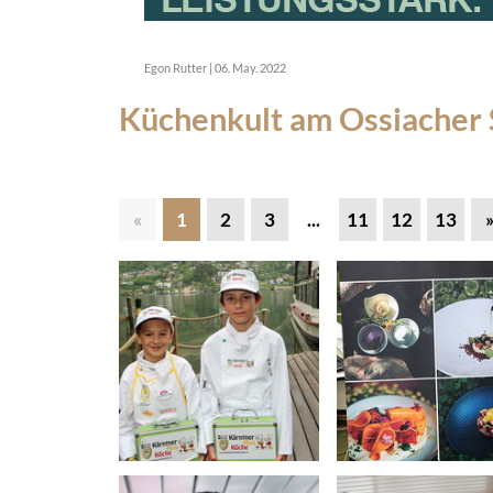
Egon Rutter
|
06. May. 2022
Küchenkult am Ossiacher
«
1
2
3
...
11
12
13