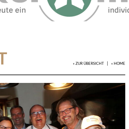
T
|
« ZUR ÜBERSICHT
« HOME