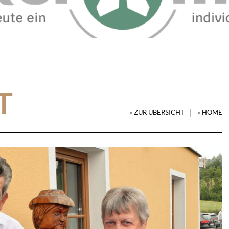
T
|
« ZUR ÜBERSICHT
« HOME