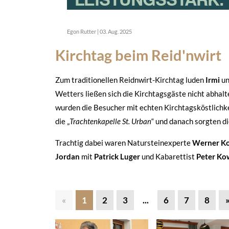
Egon Rutter
|
03. Aug. 2025
Kirchtag beim Reid'nwirt
Zum traditionellen Reidnwirt-Kirchtag luden
Irmi
u
Wetters ließen sich die Kirchtagsgäste nicht abhal
wurden die Besucher mit echten Kirchtagsköstlichk
die „
Trachtenkapelle St. Urban
“ und danach sorgten di
Trachtig dabei waren Natursteinexperte
Werner Ko
Jordan
mit
Patrick Luger
und Kabarettist
Peter Ko
«
1
2
3
...
6
7
8