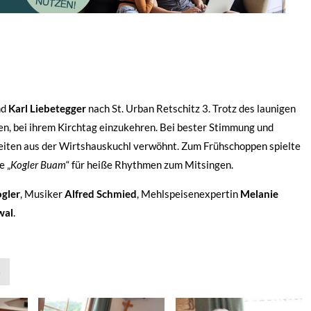
nd
Karl Liebetegger
nach St. Urban Retschitz 3. Trotz des launigen
ten, bei ihrem Kirchtag einzukehren. Bei bester Stimmung und
eiten aus der Wirtshauskuchl verwöhnt. Zum Frühschoppen spielte
e „
Kogler Buam
“ für heiße Rhythmen zum Mitsingen.
gler
, Musiker
Alfred Schmied
, Mehlspeisenexpertin
Melanie
wal
.
»